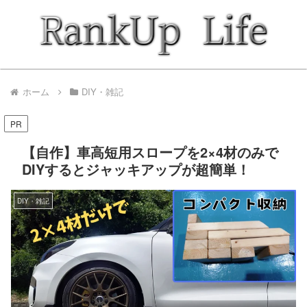
ホーム
DIY・雑記
PR
【自作】車高短用スロープを2×4材のみで
DIYするとジャッキアップが超簡単！
DIY・雑記