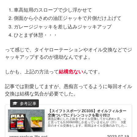
車高短用のスロープで少し浮かせて
側面から小さめの油圧ジャッキで片側だけ上げて
ガレージジャッキを差し込みジャッキアップ
ひとまず休憩・・・
って感じで、タイヤローテーションやオイル交換などでジ
ャッキアップするのが億劫なんですよ。
しかも、上記の方法って
結構危ない
んです。
記事では割愛してますが、愚痴言ってるように毎回オイル
交換は結構な気合が必要でした。
【スイフトスポーツ ZC33S】オイルフィルター
交換ついでにドレンコックを取り付け
過去記事にした上抜きでオイル交換してから約4ヶ月。っ
と言っても3,000km弱しか走っていませんが（汗） 3度
目のオイル交換をします。前回はオイル交換のみでしたの
で、今回はオイルフィルターも交換ですのでどうしてもジ
ャッキアップが必須になりま...
2023.07.19
www.rankup-life.net