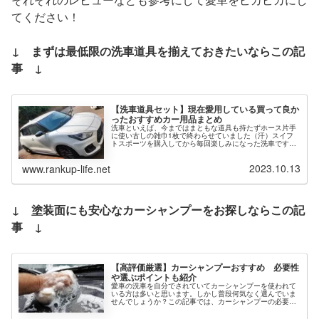
てください！
↓ まずは最低限の洗車道具を揃えておきたいならこの記
事 ↓
【洗車道具セット】現在愛用している買って良か
ったおすすめカー用品まとめ
洗車といえば、今まではまともな道具も持たずホース片手
に使い古しの雑巾1枚で終わらせていました（汗）スイフ
トスポーツを購入してから毎回楽しみになった洗車です
が、ふと回りを見渡すとまともな洗車道具を持っていませ
んでしたので一通り揃えることにしま...
2023.10.13
www.rankup-life.net
↓ 塗装面にも安心なカーシャンプーをお探しならこの記
事 ↓
【高評価厳選】カーシャンプーおすすめ 必要性
や選ぶポイントも紹介
愛車の洗車を自分でされていてカーシャンプーを使われて
いる方は多いと思います。しかし普段何気なく選んでいま
せんでしょうか？この記事では、カーシャンプーの必要性
や選ぶポイントから高評価のおすすめ製品の紹介をしてい
ます。カーシャンプーの必要性シャ...