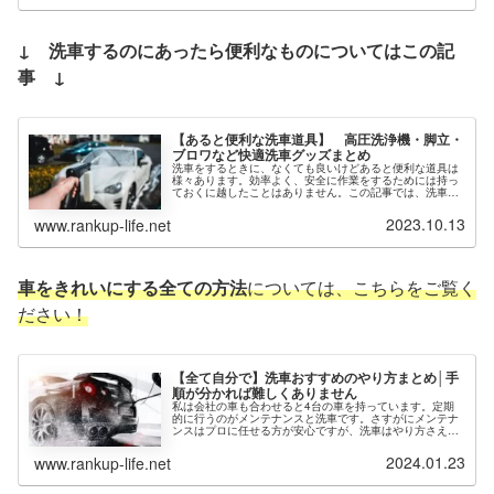
↓ 洗車するのにあったら便利なものについてはこの記
事 ↓
【あると便利な洗車道具】 高圧洗浄機・脚立・
ブロワなど快適洗車グッズまとめ
洗車をするときに、なくても良いけどあると便利な道具は
様々あります。効率よく、安全に作業をするためには持っ
ておくに越したことはありません。この記事では、洗車や
車内清掃で活躍する便利な道具をまとめています。洗車以
外にも使えるグッズですので、この...
2023.10.13
www.rankup-life.net
車をきれいにする全ての方法
については、こちらをご覧く
ださい！
【全て自分で】洗車おすすめのやり方まとめ│手
順が分かれば難しくありません
私は会社の車も合わせると4台の車を持っています。定期
的に行うのがメンテナンスと洗車です。さすがにメンテナ
ンスはプロに任せる方が安心ですが、洗車はやり方さえ理
解すれば自分でできます。この記事では、ポイントを押さ
えながら正しい洗車・コーティング...
2024.01.23
www.rankup-life.net