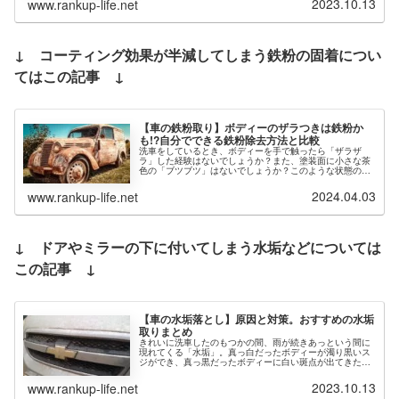
2023.10.13
www.rankup-life.net
↓ コーティング効果が半減してしまう鉄粉の固着につい
てはこの記事 ↓
【車の鉄粉取り】ボディーのザラつきは鉄粉か
も!?自分でできる鉄粉除去方法と比較
洗車をしているとき、ボディーを手で触ったら「ザラザ
ラ」した経験はないでしょうか？また、塗装面に小さな茶
色の「ブツブツ」はないでしょうか？このような状態の正
体は、鉄粉の可能性があります。この記事では、厄介な鉄
粉の原因ときれいに除去するアイテム...
2024.04.03
www.rankup-life.net
↓ ドアやミラーの下に付いてしまう水垢などについては
この記事 ↓
【車の水垢落とし】原因と対策。おすすめの水垢
取りまとめ
きれいに洗車したのもつかの間、雨が続きあっという間に
現れてくる「水垢」。真っ白だったボディーが濁り黒いス
ジができ、真っ黒だったボディーに白い斑点が出てきた
り。この記事では、なかなか取れない水垢の原因と水垢が
付きにくくなる方法をまとめてます。...
2023.10.13
www.rankup-life.net