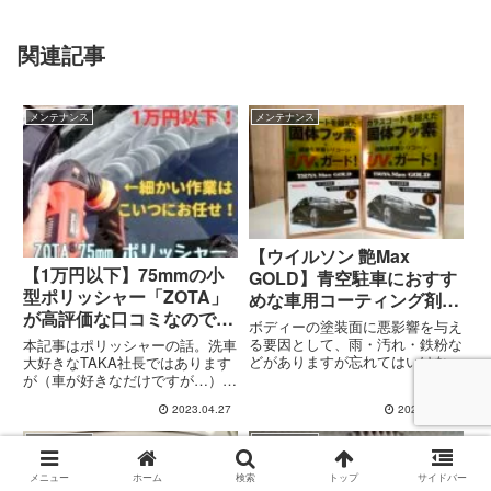
関連記事
メンテナンス
メンテナンス
【ウイルソン 艶Max
【1万円以下】75mmの小
GOLD】青空駐車におすす
型ポリッシャー「ZOTA」
めな車用コーティング剤を
が高評価な口コミなので購
施工してみた
ボディーの塗装面に悪影響を与え
入！
る要因として、雨・汚れ・鉄粉な
本記事はポリッシャーの話。洗車
どがありますが忘れてはいけない
大好きなTAKA社長ではあります
のは「紫外線（UV）」です。紫
が（車が好きなだけですが…）、
外線は塗装面にダメージを与えて
ボディーを磨く機会はあまりなか
2023.04.27
2022.07.06
しまい、色あせや表面のクリア層
ったのでまともなポリッシャーを
の劣化の原因となります。駐車場
持っていませんでした。ポリッシ
メンテナンス
メンテナンス
に屋根が付いているのであれば
ャーを使わない理由としては「所
ま...
有している車が比較的新しい」...
メニュー
ホーム
検索
トップ
サイドバー