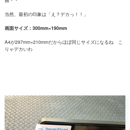
難・・
当然、最初の印象は「え？デカっ！！」
画面サイズ：300mm×190mm
A4が297mm×210mmだからほぼ同じサイズになるね こ
りゃデカいわ