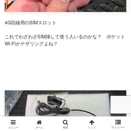
4G回線用のSIMスロット
これでわざわざSIM挿して使う人いるのかな？ ポケット
Wi-Fiかテザリングよね？
メニュー
ホーム
検索
トップ
サイドバー