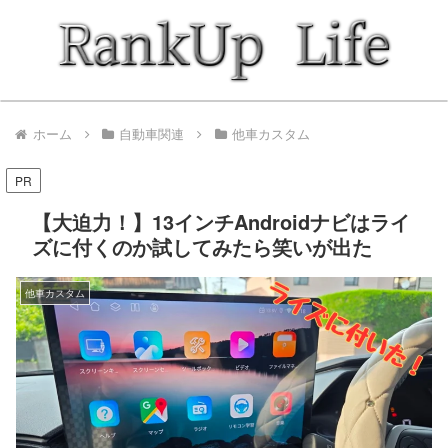
ホーム
自動車関連
他車カスタム
PR
【大迫力！】13インチAndroidナビはライ
ズに付くのか試してみたら笑いが出た
他車カスタム