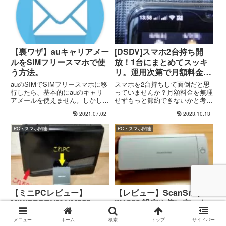
【裏ワザ】auキャリアメー
[DSDV]スマホ2台持ち開
ルをSIMフリースマホで使
放！1台にまとめてスッキ
う方法。
リ。運用次第で月額料金も
削減できる方法
auのSIMでSIMフリースマホに移
スマホを2台持ちして面倒だと思
行したら、基本的にauのキャリ
っていませんか？月額料金を無理
アメールを使えません。しかし、
せずもっと節約できないかと考え
この方法で使用可能になります！
ていませんか？2つの電話番号を
2021.07.02
2023.10.13
メールアドレスの変更など面倒だ
1台にまとめられるDSDVのSIM
ったりどうしても必要な場合は、
フリースマホに乗り換えてこれら
PC・スマホ関連
PC・スマホ関連
今回ご紹介する方法で使えるよう
の問題から開放しましょう！おす
にしてみてください。出来る限り
すめスマホから実際に運用するた
分かりやすくまとめていますの
めの手順も含めてご紹介します！
で、是非導入の参考にしてくださ
これでスマホも財布もスッキリさ
い！
せてみませんか？
【ミニPCレビュー】
【レビュー】ScanSnap
MINISFORUM UM350
iX1300 設定や使い方・ク
Ryzen5+Win11搭載で快
アデルノとの連携など紹介
メニュー
ホーム
検索
トップ
サイドバー
適！
先日、初心者ながら調べに調べて
ペーパーレス化がすっかり進んで