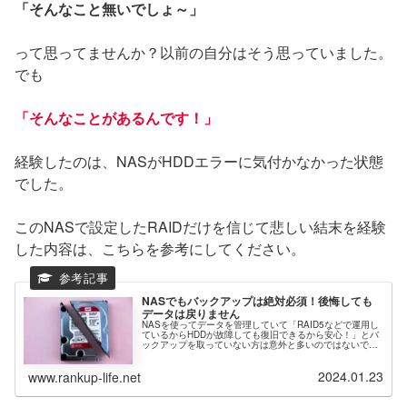
「そんなこと無いでしょ～」
って思ってませんか？以前の自分はそう思っていました。
でも
「そんなことがあるんです！」
経験したのは、NASがHDDエラーに気付かなかった状態
でした。
このNASで設定したRAIDだけを信じて悲しい結末を経験
した内容は、こちらを参考にしてください。
NASでもバックアップは絶対必須！後悔しても
データは戻りません
NASを使ってデータを管理していて「RAID5などで運用し
ているからHDDが故障しても復旧できるから安心！」とバ
ックアップを取っていない方は意外と多いのではないでし
ょうか？つい先日、この安心が地獄に変わった経験をした
ので注意喚起のため記事に...
2024.01.23
www.rankup-life.net