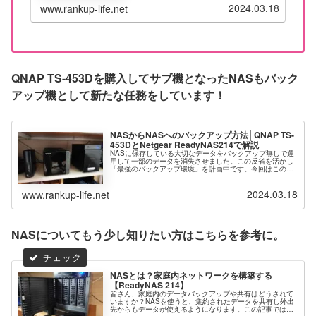
が変更になったようなので混乱を避けるべく紹
2024.03.18
www.rankup-life.net
介しておきます。紹介するNASは、QNAP TS-
4...
QNAP TS-453Dを購入してサブ機となったNASもバック
アップ機として新たな任務をしています！
NASからNASへのバックアップ方法│QNAP TS-
453DとNetgear ReadyNAS214で解説
NASに保存している大切なデータをバックアップ無しで運
用して一部のデータを消失させました。この反省を活かし
「最強のバックアップ環境」を計画中です。今回はこの最
強バックアップ計画の一環で、NASからNASへのバックア
ップを【QNAP TS-4...
2024.03.18
www.rankup-life.net
NASについてもう少し知りたい方はこちらを参考に。
NASとは？家庭内ネットワークを構築する
【ReadyNAS 214】
皆さん、家庭内のデータバックアップや共有はどうされて
いますか？NASを使うと、集約されたデータを共有し外出
先からもデータが使えるようになります。この記事では、