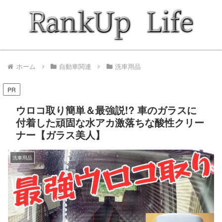
ホーム
自動車関連
洗車用品
PR
ウロコ取り簡単＆最強説!? 車のガラスに
付着した頑固な水アカ激落ちな酸性クリー
ナー【ガラス美人】
洗車用品