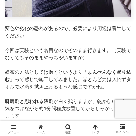
変色や劣化の恐れがあるので、必要により周辺は養生して
ください。
今回は実験という名目なのでそのまま行きます。（実験で
なくてもそのままやっちゃいますが）
塗布の方法としては磨くというより
「まんべんなく塗り込
む」
って感じで施工してみました。ほとんど力は入れずタ
オルで水滴を拭き上げるような感じですかね。
研磨剤と思われる液剤が白く残りますが、乾かないように
気をつけながら約1分間程度放置してからしっかり水で流
します。
メニュー
ホーム
検索
トップ
サイドバー