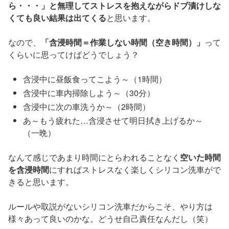
ら・・・」と無理してストレスを抱えながらドブ漬けしな
くても良い結果は出てくる
と思います。
なので、
「含浸時間＝作業しない時間（空き時間）」
って
くらいに思ってけばどうでしょう？
含浸中に昼飯食ってこよう～（1時間）
含浸中に車内掃除しよう～（30分）
含浸中に次の車洗うか～（2時間）
あ～もう疲れた…含浸させて明日拭き上げるか～
（一晩）
なんて感じであまり時間にとらわれることなく
空いた時間
を含浸時間
にすればストレスなく楽しくシリコン洗車がで
きると思います。
ルールや取説がないシリコン洗車だからこそ、やり方は
様々あって良いのかな。どうせ自己責任なんだし（笑）