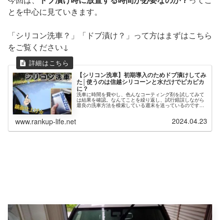
とを中心に見ていきます。
「シリコン洗車？」「ドブ漬け？」って方はまずはこちら
をご覧ください↓
【シリコン洗車】初期導入のためドブ漬けしてみ
た│使うのは信越シリコーンと水だけでピカピカ
に？
洗車に時間を費やし、色んなコーティング剤を試してみて
は結果を確認。なんてことを繰り返し、試行錯誤しながら
最良の洗車方法を模索している週末を送っているのです
が、調べているうちに何やら面白そうな洗車方法を発見し
たので色々な方面から検証などをして...
2024.04.23
www.rankup-life.net