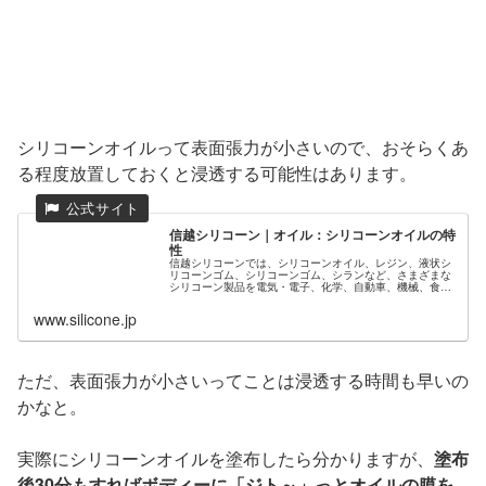
シリコーンオイルって表面張力が小さいので、おそらくあ
る程度放置しておくと浸透する可能性はあります。
信越シリコーン｜オイル：シリコーンオイルの特
性
信越シリコーンでは、シリコーンオイル、レジン、液状シ
リコーンゴム、シリコーンゴム、シランなど、さまざまな
シリコーン製品を電気・電子、化学、自動車、機械、食
品、化粧品、繊維、パルプ、建築・土木などあらゆる産業
分野に提供しています。
www.silicone.jp
ただ、表面張力が小さいってことは浸透する時間も早いの
かなと。
実際にシリコーンオイルを塗布したら分かりますが、
塗布
後30分もすればボディーに「ジト～」っとオイルの膜を