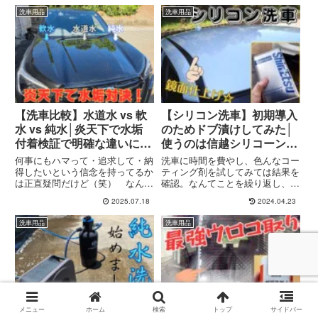
洗車用品
洗車用品
【洗車比較】水道水 vs 軟
【シリコン洗車】初期導入
水 vs 純水│炎天下で水垢
のためドブ漬けしてみた│
付着検証で明確な違いに感
使うのは信越シリコーンと
動！
水だけでピカピカに？
何事にもハマって・追求して・納
洗車に時間を費やし、色んなコー
得したいという信念を持ってるか
ティング剤を試してみては結果を
は正直疑問だけど（笑） なんか
確認。なんてことを繰り返し、試
ね、好きなことに専念して結果が
行錯誤しながら最良の洗車方法を
2025.07.18
2024.04.23
出てくるとの「めり込む」っては
模索している週末を送っているの
のはよく分かる。うん。で、この
ですが、調べているうちに何やら
洗車用品
洗車用品
ブログの中の人は、洗車好き上級
面白そうな洗車方法を発見したの
者が常識のように扱う「水」に
で色々な方面から検証などをし
つ...
て...
メニュー
ホーム
検索
トップ
サイドバー