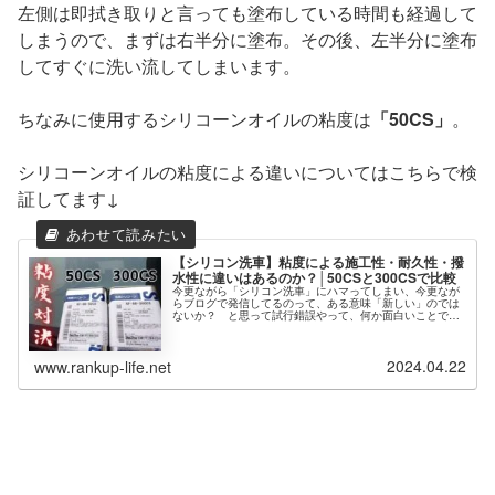
左側は即拭き取りと言っても塗布している時間も経過して
しまうので、まずは右半分に塗布。その後、左半分に塗布
してすぐに洗い流してしまいます。
ちなみに使用するシリコーンオイルの粘度は
「50CS」
。
シリコーンオイルの粘度による違いについてはこちらで検
証してます↓
【シリコン洗車】粘度による施工性・耐久性・撥
水性に違いはあるのか？│50CSと300CSで比較
今更ながら「シリコン洗車」にハマってしまい、今更なが
らブログで発信してるのって、ある意味「新しい」のでは
ないか？ と思って試行錯誤やって、何か面白いことでき
ないかと楽しんでます。時代には完全に乗り遅れてしまい
ましたが・・・マイブームです（笑...
2024.04.22
www.rankup-life.net