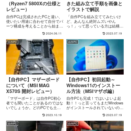
（Ryzen7 5800Xの仕様と
きた組み立て手順を画像と
レビュー）
イラストで解説
自作PCは完成されたPCと違い、
「自作PCを組み立ててみたいけ
使いたい用途に合わせて自分でパ
ど、あんなん絶対ムズいやん
ーツ構成を考えることから始まり
っ！」って思っている方は結構い
ます。慣れてしまえばそこまでな
るような気がします。自分も同じ
2024.06.11
2023.07.19
いのかもしれませんが、自作PC
考えで正直敬遠してました（汗）
初心者からすると「どのパーツ選
多くの経験者さんは「自作PCな
自作PC
自作PC
べば良いか分からんし…」ってこ
んてプラモより組み立て簡単よ
とになるでしょう。自分もそう...
～」なんて言われてたりして、や
ったこ...
【自作PC】マザーボード
【自作PC】初回起動～
について（‎MSI MAG
Windows11のインストー
X570S 開封レビュー）
ル方法（MSIマザボ編）
「マザーボード」は自作PC初心
自作PCも完成！ではいよいよ起
者でも聞いたことがあるのではな
動！！っと言ってもまだWindows
いでしょうか。どのPCでも土台
がインストールされていないので
となる大きな基板が入っていま
PCは当然使えません。
2023.10.19
2023.07.19
す。これがマザーボード。マザー
「Windowsなんてインストールし
ボードはCPUをはじめ各パーツ
たことないし…」という自作PC
自作PC
自作PC
を接続し電源供給や相互に通信さ
初心者の方へWindows11のイン
せてひとつのPCとして動作させ
ストール方法を簡単に...