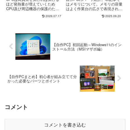
ほど発熱量が増えていくため
はメモリについて。メモリの容量
CPU及び周辺機器の保護のた
はよく作業台の広さで表現されま
め、どのPCにもCPUクーラーが
すね。作業台が広ければ使いたい
2026.07.17
2025.09.20
付いています。自作PCの場合、
ものを広げて置いておけるのと同
CPUを選定する場合にCPUに
じようにメモリは一時的なデータ
CPUクーラーが付属しているの
の保存場所として使われ、CPU
かどうかも確認しておく必要があ
がその情報を高速に読み書きし
りま...
て...
【自作PC】初回起動～Windows11のイン
ストール方法（MSIマザボ編）
【自作PCまとめ】初心者が組み立てて分
かった必要なパーツとポイント
コメント
コメントを書き込む