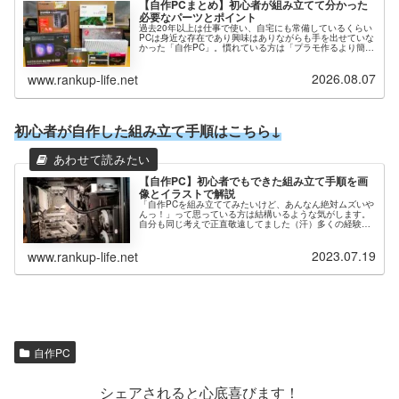
【自作PCまとめ】初心者が組み立てて分かった
必要なパーツとポイント
過去20年以上は仕事で使い、自宅にも常備しているくらい
PCは身近な存在であり興味はありながらも手を出せていな
かった「自作PC」。慣れている方は「プラモ作るより簡単
～！」なんて言ってますが実際そうなのか？よく分かりま
せん…そこで仕事で1台PC...
2026.08.07
www.rankup-life.net
初心者が自作した組み立て手順はこちら↓
【自作PC】初心者でもできた組み立て手順を画
像とイラストで解説
「自作PCを組み立ててみたいけど、あんなん絶対ムズいや
んっ！」って思っている方は結構いるような気がします。
自分も同じ考えで正直敬遠してました（汗）多くの経験者
さんは「自作PCなんてプラモより組み立て簡単よ～」なん
て言われてたりして、やったこ...
2023.07.19
www.rankup-life.net
自作PC
シェアされると心底喜びます！