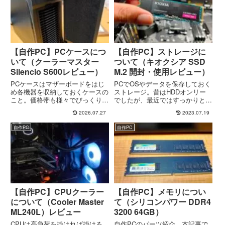
る...
【自作PC】PCケースにつ
【自作PC】ストレージに
いて（クーラーマスター
ついて（キオクシア SSD
Silencio S600レビュー）
M.2 開封・使用レビュー）
PCケースはマザーボードをはじ
PCでOSやデータを保存しておく
め各機器を収納しておくケースの
ストレージ。昔はHDDオンリー
こと。価格帯も様々でびっくりす
でしたが、最近ではすっかりと
るくらい安いケースもあります。
SSD化してしまいました。おか
2026.07.27
2023.07.19
本記事ではPCケースの選定や注
げで昔に比べたら相当な高速化が
意することなどをまとめ、購入し
実現できてます。これからの自作
自作PC
自作PC
たPCケースの開封レビューをし
PCのストレージもSSD一択と言
ていきます。【自作PC】PCケ...
っても過言ではないかと。その...
【自作PC】CPUクーラー
【自作PC】メモリについ
について（Cooler Master
て（シリコンパワー ‎DDR4
ML240L）レビュー
3200 64GB）
CPUは高負荷を掛ければ掛ける
自作PCのパーツ紹介。本記事で