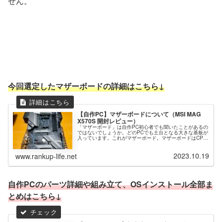
せん。
今回選定したマザーボードの詳細はこちら↓
【自作PC】マザーボードについて（‎MSI MAG
X570S 開封レビュー）
「マザーボード」は自作PC初心者でも聞いたことがあるの
ではないでしょうか。どのPCでも土台となる大きな基板が
入っています。これがマザーボード。マザーボードはCPU
をはじめ各パーツを接続し電源供給や相互に通信させてひ
とつのPCとして動作させる...
2023.10.19
www.rankup-life.net
自作PCのパーツ詳細や組み立て、OSインストール全部ま
とめはこちら↓