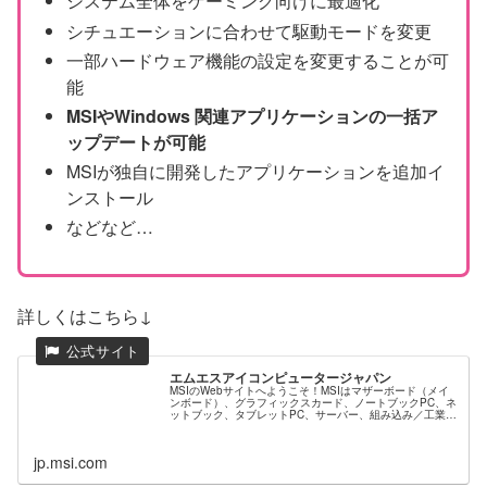
システム全体をゲーミング向けに最適化
シチュエーションに合わせて駆動モードを変更
一部ハードウェア機能の設定を変更することが可
能
MSIやWindows 関連アプリケーションの一括ア
ップデートが可能
MSIが独自に開発したアプリケーションを追加イ
ンストール
などなど…
詳しくはこちら↓
エムエスアイコンピュータージャパン
MSIのWebサイトへようこそ！MSIはマザーボード（メイ
ンボード）、グラフィックスカード、ノートブックPC、ネ
ットブック、タブレットPC、サーバー、組み込み／工業用
マザーボード、ネットワーク機器、液晶一体型PC、ベアボ
ーンPC、車載情報機...
jp.msi.com