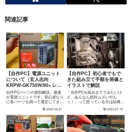
関連記事
自作PC
自作PC
【自作PC】電源ユニット
【自作PC】初心者でもで
について（玄人志向
きた組み立て手順を画像と
KRPW-GK750W/90+ レビ
イラストで解説
ュー）
自作PCパーツの個別解説、最後
「自作PCを組み立ててみたいけ
が電源ユニットです。初心者なり
ど、あんなん絶対ムズいやん
に各パーツを調べて選定してきま
っ！」って思っている方は結構い
したが、この電源ユニットの選定
るような気がします。自分も同じ
2022.08.21
2023.07.19
は少々失敗しました（汗）その辺
考えで正直敬遠してました（汗）
も含めて説明します。電源ユニッ
多くの経験者さんは「自作PCな
自作PC
自作PC
トはその名の通り、マザーボード
んてプラモより組み立て簡単よ
やグラフィックボードなどPC
～」なんて言われてたりして、や
内...
ったこ...