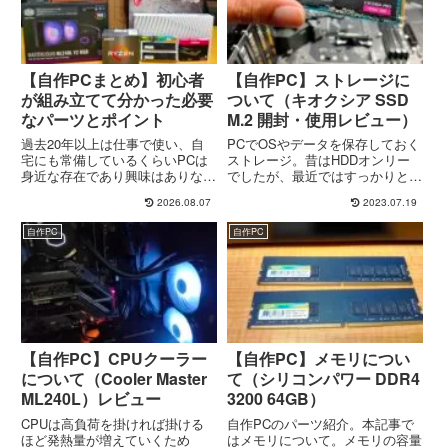
【自作PCまとめ】初心者
【自作PC】ストレージに
が組み立てて分かった必要
ついて（キオクシア SSD
なパーツとポイント
M.2 開封・使用レビュー）
過去20年以上は仕事で使い、自
PCでOSやデータを保存しておく
宅にも常備しているくらいPCは
ストレージ。昔はHDDオンリー
身近な存在であり興味はありなが
でしたが、最近ではすっかりと
らも手を出せていなかった「自作
SSD化してしまいました。おか
2026.08.07
2023.07.19
PC」。慣れている方は「プラモ
げで昔に比べたら相当な高速化が
作るより簡単～！」なんて言って
実現できてます。これからの自作
自作PC
自作PC
ますが実際そうなのか？よく分か
PCのストレージもSSD一択と言
りません…そこで仕事で1台PC...
っても過言ではないかと。その...
【自作PC】CPUクーラー
【自作PC】メモリについ
について（Cooler Master
て（シリコンパワー ‎DDR4
ML240L）レビュー
3200 64GB）
CPUは高負荷を掛ければ掛ける
自作PCのパーツ紹介。本記事で
ほど発熱量が増えていくため
はメモリについて。メモリの容量