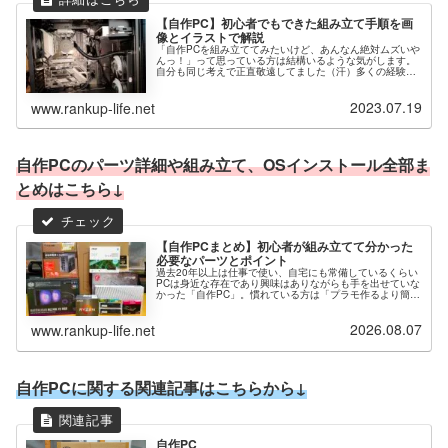
【自作PC】初心者でもできた組み立て手順を画
像とイラストで解説
「自作PCを組み立ててみたいけど、あんなん絶対ムズいや
んっ！」って思っている方は結構いるような気がします。
自分も同じ考えで正直敬遠してました（汗）多くの経験者
さんは「自作PCなんてプラモより組み立て簡単よ～」なん
て言われてたりして、やったこ...
2023.07.19
www.rankup-life.net
自作PCのパーツ詳細や組み立て、OSインストール全部ま
とめはこちら↓
【自作PCまとめ】初心者が組み立てて分かった
必要なパーツとポイント
過去20年以上は仕事で使い、自宅にも常備しているくらい
PCは身近な存在であり興味はありながらも手を出せていな
かった「自作PC」。慣れている方は「プラモ作るより簡単
～！」なんて言ってますが実際そうなのか？よく分かりま
せん…そこで仕事で1台PC...
2026.08.07
www.rankup-life.net
自作PCに関する関連記事はこちらから↓
自作PC