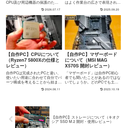
CPU及び周辺機器の保護のた
はよく作業台の広さで表現されま
め、どのPCにもCPUクーラーが
すね。作業台が広ければ使いたい
2026.07.17
2025.09.20
付いています。自作PCの場合、
ものを広げて置いておけるのと同
CPUを選定する場合にCPUに
じようにメモリは一時的なデータ
自作PC
自作PC
CPUクーラーが付属しているの
の保存場所として使われ、CPU
かどうかも確認しておく必要があ
がその情報を高速に読み書きし
りま...
て...
【自作PC】CPUについて
【自作PC】マザーボード
（Ryzen7 5800Xの仕様と
について（‎MSI MAG
レビュー）
X570S 開封レビュー）
自作PCは完成されたPCと違い、
「マザーボード」は自作PC初心
使いたい用途に合わせて自分でパ
者でも聞いたことがあるのではな
ーツ構成を考えることから始まり
いでしょうか。どのPCでも土台
ます。慣れてしまえばそこまでな
となる大きな基板が入っていま
2024.06.11
2023.10.19
いのかもしれませんが、自作PC
す。これがマザーボード。マザー
初心者からすると「どのパーツ選
ボードはCPUをはじめ各パーツ
べば良いか分からんし…」ってこ
を接続し電源供給や相互に通信さ
とになるでしょう。自分もそう...
せてひとつのPCとして動作させ
る...
【自作PC】ストレージについて（キオク
シア SSD M.2 開封・使用レビュー）