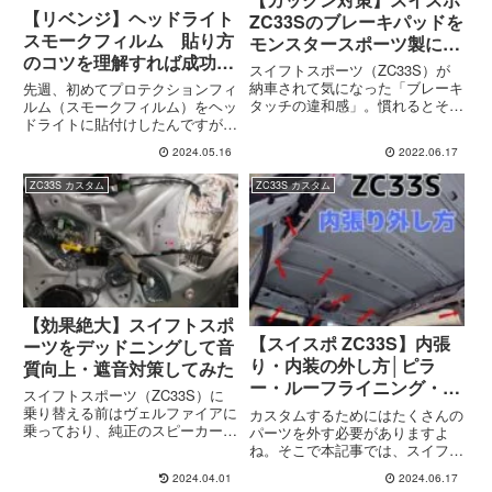
【リベンジ】ヘッドライト
ZC33Sのブレーキパッドを
スモークフィルム 貼り方
モンスタースポーツ製に交
のコツを理解すれば成功率
換
スイフトスポーツ（ZC33S）が
は大幅UP！？
納車されて気になった「ブレーキ
先週、初めてプロテクションフィ
タッチの違和感」。慣れるとそこ
ルム（スモークフィルム）をヘッ
まで気にならないかなと思ってい
ドライトに貼付けしたんですが、
ましたが、やはり中低速でのブレ
遠目で見ると「う～ん…まぁ～許
2024.05.16
2022.06.17
ーキの効きは贅沢な悩みですが効
容範囲かなぁ～」ってことで完
きすぎかなと（笑）まぁ「腕がな
成！とした訳なんですが・・・で
ZC33S カスタム
ZC33S カスタム
い」と言われたら言い返す言葉...
もそれって近くで見るとダメなん
で、はっきり言って失敗ってこと
で...
【効果絶大】スイフトスポ
【スイスポ ZC33S】内張
ーツをデッドニングして音
り・内装の外し方│ピラ
質向上・遮音対策してみた
ー・ルーフライニング・ル
スイフトスポーツ（ZC33S）に
ームミラーなど
乗り替える前はヴェルファイアに
カスタムするためにはたくさんの
乗っており、純正のスピーカーで
パーツを外す必要がありますよ
も何の不満もなく快適に音楽を聴
ね。そこで本記事では、スイフト
いていました。スイスポには前車
スポーツ（ZC33S）の内装（窓
2024.04.01
2024.06.17
から移植したナビを取り付け、い
から上の部分）の外し方について