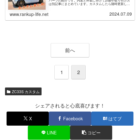
パーツの紹介です。内装と外装に分けて詳細や取り付け方
は別記事にまとめています。カスタムしたら随時更新して
いきますので、気に入った物を探す目次みたいにご覧いた
だけたらと思います。スイフトスポーツを買ったけど、ど
2024.07.09
www.rankup-life.net
んなパーツがあるのか？このパーツどうやって付ける？な
どの参考にしてカスタムを楽しんでもらえたら嬉しいで
す。
前へ
1
2
ZC33S カスタム
シェアされると心底喜びます！
X
Facebook
はてブ
LINE
コピー