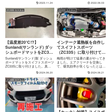
ない中、現在使っている物も古い
な。他にも少しこだわりたい方や
2023.11.24
2022.06.03
こともあり新調しました。という
純正は高いから…と納車前に社外
ことで、今回はOMTEC(コムテッ
品を準備しておいたりしてると思
ZC33S カスタム
ZC33S カスタム
ク) ZERO 809LVをZC33Sに取り
います。今回は納車時から使って
付け、初見...
いたフロアマットにどうしても馴
染...
【温度差20℃!?】
インテーク遮熱板を自作し
Sunland(サンランド) ダッ
てスイフトスポーツ
シュボードマットをZC33S
（ZC33S）に取り付けてみ
に取り付け
た
Sunland(サンランド)製 ダッシュ
梅雨が明けて猛暑の夏がやってき
ボードマットをスイフトスポーツ
ました。エアクリーナを交換し
ZC33Sに取り付けました。真夏
て、吸気効率が良くなったとはい
の車内に乗り込むのは苦痛でしか
えこの暑さでは冷たい空気は吸う
2024.06.20
2024.06.21
ありません…ダッシュボードマッ
ことができません。BLITZ製のエ
トを付けると約20℃の温度上昇
アクリーナとサクションパイプに
ZC33S カスタム
ZC33S カスタム
とフロントガラスの映り込みを防
交換してから、どうしても気にな
ぐことができます。見た目も悪く
っていることがありましてこの...
ないのでこの夏に是非取り付けて
みては如何でしょうか？
【カックン対策】スイスポ