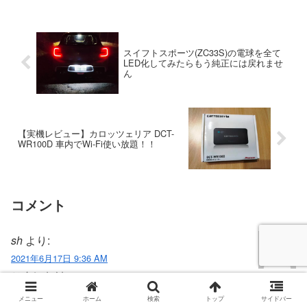
ざ音楽再生！・・・ん？何だこの
まとめてます。取り外したパーツ
カスカスの音色は？ナビが同じ...
は全てベージュというか白っぽい
パーツを全て黒く塗装したので
す...
スイフトスポーツ(ZC33S)の電球を全て
LED化してみたらもう純正には戻れませ
ん
【実機レビュー】カロッツェリア DCT-
WR100D 車内でWi-Fi使い放題！！
コメント
sh
より:
2021年6月17日 9:36 AM
こんにちは。
シフト側のみと、両方交換した場合のシフトフィールと音
メニュー
ホーム
検索
トップ
サイドバー