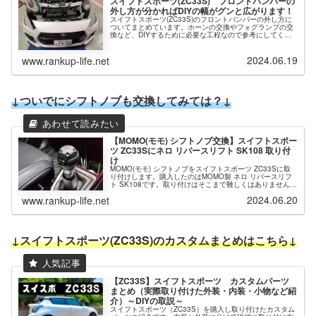
スイフトスポーツ(ZC33S) フロントバンパーの
外し方が分かればDIYの幅がグンと広がります！
スイフトスポーツ(ZC33S)のフロントバンパーの外し方に
ついてまとめています。ホーンの交換やフォグランプの交
換など、DIYするために必要な工程なので参考にしてくだ
さい。ビスやクリップなどの取外し箇所なども画像でまと
めています。
2024.06.19
www.rankup-life.net
↓ついでにシフトノブも交換してみては？↓
【MOMO(モモ) シフトノブ交換】スイフトスポー
ツ ZC33Sにネロ リバースリフト SK108 取り付
け
MOMO(モモ) シフトノブをスイフトスポーツ ZC33Sに取
り付けします。購入したのはMOMO製 ネロ リバースリフ
ト SK108です。取り付けはそこまで難しくはありません
が、純正を外すのに手こずるかもしれません。詳しくは見
2024.06.20
www.rankup-life.net
てみてください。
↓スイフトスポーツ(ZC33S)のカスタムまとめはこちら↓
【ZC33S】スイフトスポーツ カスタムパーツ
まとめ（実際取り付けた外装・内装・小物など紹
介）～DIYの取説～
スイフトスポーツ（ZC33S）を購入し取り付けたカスタム