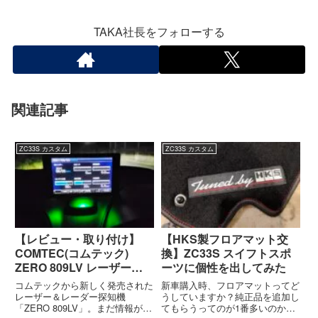
TAKA社長をフォローする
関連記事
ZC33S カスタム
ZC33S カスタム
【レビュー・取り付け】
【HKS製フロアマット交
COMTEC(コムテック)
換】ZC33S スイフトスポ
ZERO 809LV レーザー＆
ーツに個性を出してみた
レーダー探知機をZC33Sに
コムテックから新しく発売された
新車購入時、フロアマットってど
取り付け
レーザー＆レーダー探知機
うしていますか？純正品を追加し
「ZERO 809LV」。まだ情報が少
てもらうってのが1番多いのか