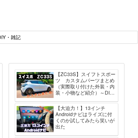
DIY・雑記
【ZC33S】スイフトスポー
ツ カスタムパーツまとめ
（実際取り付けた外装・内
装・小物など紹介）～DIY
の取説～
【大迫力！】13インチ
Androidナビはライズに付
くのか試してみたら笑いが
出た