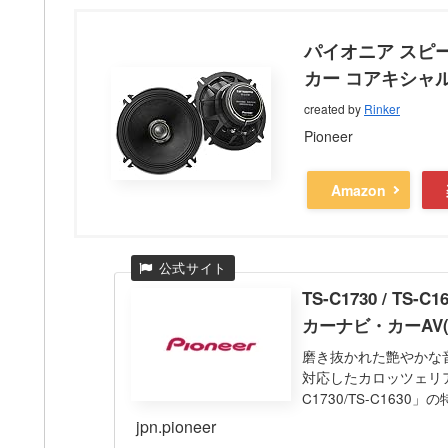
パイオニア スピーカ
カー コアキシャ
created by
Rinker
Pioneer
Amazon
TS-C1730 / T
カーナビ・カーAV(ca
磨き抜かれた艶やかな
対応したカロッツェリ
C1730/TS-C163
jpn.pioneer