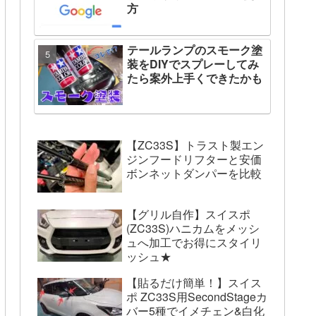
方
テールランプのスモーク塗
装をDIYでスプレーしてみ
たら案外上手くできたかも
【ZC33S】トラスト製エン
ジンフードリフターと安価
ボンネットダンパーを比較
【グリル自作】スイスポ
(ZC33S)ハニカムをメッシ
ュへ加工でお得にスタイリ
ッシュ★
【貼るだけ簡単！】スイス
ポ ZC33S用SecondStageカ
バー5種でイメチェン&白化