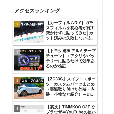
アクセスランキング
【カーフィルムDIY】ガラ
スフィルムを初心者が施工
費かけずに貼ってみた│カ
ット済みの失敗しない貼り
方
【トヨタ発祥 アルミテープ
チューン】エアクリやバッ
テリーに貼るだけで効果あ
るのか検証
【ZC33S】スイフトスポー
ツ カスタムパーツまとめ
（実際取り付けた外装・内
装・小物など紹介）～DIY
の取説～
【裏技】TIMMKOO ‎Q3Eで
ブラウザやYouTubeの使い