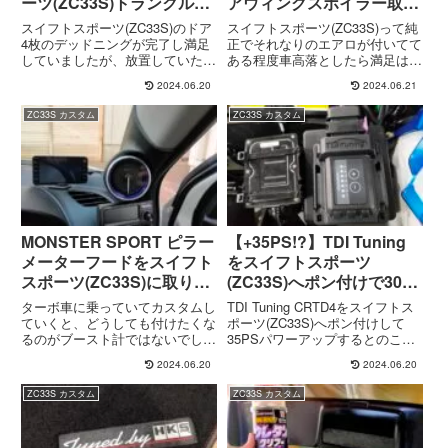
ーツ(ZC33S)トランクルー
アウィングスポイラー取り
ム編
付け
スイフトスポーツ(ZC33S)のドア
スイフトスポーツ(ZC33S)って純
4枚のデッドニングが完了し満足
正でそれなりのエアロが付いてて
していましたが、放置していたト
ある程度車高落としたら満足はし
ランクルームとリアハッチドアの
ていたのですが、純正でどうして
2024.06.20
2024.06.21
デッドニングを施工しました。コ
も気に入らない（というか、物足
スパの良い制振シートと使って余
りない）のがリアウイング。スズ
ZC33S カスタム
ZC33S カスタム
り物で済ませました。効果てきめ
キさんとしても性能含め、こだわ
んなのがデッドニングのメリット
ってこの形状にしたのは分...
で頑張っただけの甲斐はあります
のでぜひ参考にしてください。
MONSTER SPORT ピラー
【+35PS!?】TDI Tuning
メーターフードをスイフト
をスイフトスポーツ
スポーツ(ZC33S)に取り付
(ZC33S)へポン付けで30％
け
パワーアップの効果とは？
ターボ車に乗っていてカスタムし
TDI Tuning CRTD4をスイフトス
ていくと、どうしても付けたくな
ポーツ(ZC33S)へポン付けして
るのがブースト計ではないでしょ
35PSパワーアップするとのこと
うか？自分もそのひとり。でも後
で取り付けてみました。取り付け
2024.06.20
2024.06.20
付感を出さずに収まりよく付けた
は専用のハーネスで割り込ませる
いものです。そこで今回は、ピラ
だけなので15分もあれば取り付
ZC33S カスタム
ZC33S カスタム
ーに(あまり)後付感を出さずに付
け完了します。オプションの
けることができるMONSTE...
Bluetooth接続アプリを使えば運
転席から設定変更やON/OFFを行