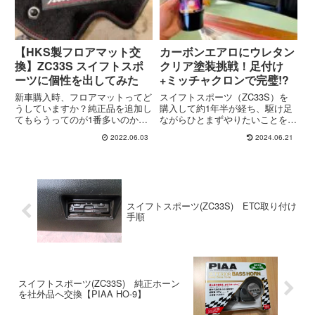
えるので便利です。
【HKS製フロアマット交
カーボンエアロにウレタン
換】ZC33S スイフトスポ
クリア塗装挑戦！足付け
ーツに個性を出してみた
+ミッチャクロンで完璧!?
新車購入時、フロアマットってど
スイフトスポーツ（ZC33S）を
うしていますか？純正品を追加し
購入して約1年半が経ち、駆け足
てもらうってのが1番多いのか
ながらひとまずやりたいことを概
な。他にも少しこだわりたい方や
ね完了させてしまい少々落ち着き
2022.06.03
2024.06.21
純正は高いから…と納車前に社外
気味の毎日でしたが、やっぱり何
品を準備しておいたりしてると思
かしたくてむず痒い状態に。ただ
います。今回は納車時から使って
の街乗り車にコンピュータ書き換
いたフロアマットにどうしても馴
えやらタービン交換なんて必要...
染...
スイフトスポーツ(ZC33S) ETC取り付け
手順
スイフトスポーツ(ZC33S) 純正ホーン
を社外品へ交換【PIAA HO-9】