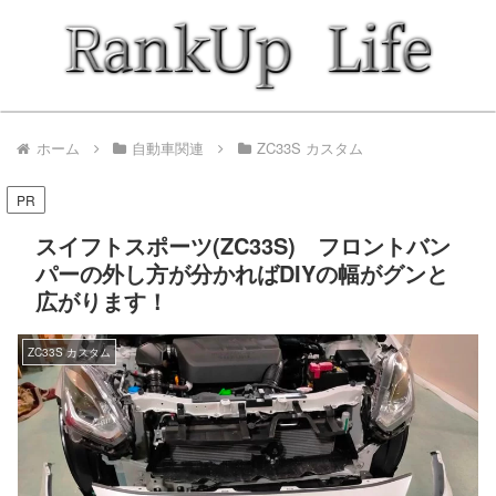
ホーム
自動車関連
ZC33S カスタム
PR
スイフトスポーツ(ZC33S) フロントバン
パーの外し方が分かればDIYの幅がグンと
広がります！
ZC33S カスタム