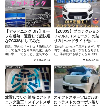
【デッドニング DIY】ルー
【ZC33S】プロテクション
フを断熱・遮音して超快適
フィルム（スモーク）の貼
なZC33Sにしてみた
り方│ヘッドライト他に
DIYでコスパ抜群のイメチ
最近、車内のベージュ？箇所がど
慌ただしかった年度末も過ぎ、年
ェンに！
うしても気になり内装黒化計画を
間で一番落ち着く季節となりまし
遂行中。ってなると、塗装するた
た。季節的にも暖かくなり活動し
め内張りを全て外し天井（ルーフ
やすい時期ですね。ってなると発
2024.06.18
2024.05.16
ライニング）も外すのは想定内の
作のようにソワソワしてしまう
話になりますね。せっかくこの状
「イジりたい病」。やはり発症し
ZC33S カスタム
ZC33S カスタム
態まで内張りを外して、何もせず
ちゃいました（笑）と言っても、
戻すのは非常にもったいない
ある程度やり尽くしてるし…洗車
っ！...
す...
放置していた箇所にデッド
スイフトスポーツ(ZC33S)
ニング施工！スイフトスポ
にトラストのカーボン製リ