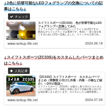
↓2色に切替可能なLEDフォグランプの交換についての記
事はこちら↓
スイフトスポーツ(ZC33S) 色が切替可能なLED
フォグランプへ交換してみた
スイフトスポーツ(ZC33S)のヘッドライトはLEDですが、
残念ながらフォグランプは電球です。色合い・見た目を良
くするためにLEDへ交換しました。スイッチの入切で白色
と黄色へ切替が可能です。いつもは統一感のある白、悪天
候時は黄色と使い分けできるのでおすすめです。
2024.06.19
www.rankup-life.net
↓スイフトスポーツ(ZC33S)をカスタムしたパーツまとめ
はこちら↓
【ZC33S】スイフトスポーツ カスタムパーツ
まとめ（実際取り付けた外装・内装・小物など紹
介）～DIYの取説～
スイフトスポーツ（ZC33S）を購入し取り付けたカスタム
パーツの紹介です。内装と外装に分けて詳細や取り付け方
は別記事にまとめています。カスタムしたら随時更新して
いきますので、気に入った物を探す目次みたいにご覧いた
だけたらと思います。スイフトスポーツを買ったけど、ど
2024.07.09
www.rankup-life.net
んなパーツがあるのか？このパーツどうやって付ける？な
どの参考にしてカスタムを楽しんでもらえたら嬉しいで
す。