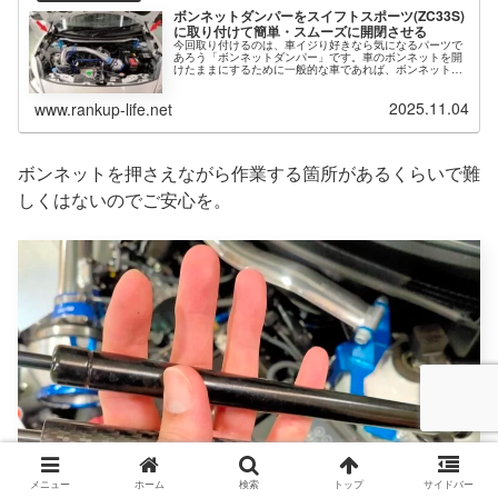
ボンネットダンパーをスイフトスポーツ(ZC33S)
に取り付けて簡単・スムーズに開閉させる
今回取り付けるのは、車イジり好きなら気になるパーツで
あろう「ボンネットダンパー」です。車のボンネットを開
けたままにするために一般的な車であれば、ボンネット内
部にある「つっかえ棒」を穴に刺して固定しますよね。そ
の「つっかえ棒」を使わずに油圧ダ...
2025.11.04
www.rankup-life.net
ボンネットを押さえながら作業する箇所があるくらいで難
しくはないのでご安心を。
メニュー
ホーム
検索
トップ
サイドバー