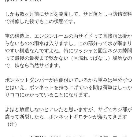
しかも数ヶ月前にサビを発見して、サビ落とし→防錆塗料
で補修した後でもこの状態です。
車の構造上、エンジンルームの両サイドって直接雨は掛か
らないものの雨水は入りますし、この部分って水が溜まり
やすい構造なんですよね。特にワッシャと固定ネジの隙間
って最後の最後まで乾かない（＝濡れっぱなし）場所なの
で、鉄なら当然サビます。
ボンネットダンパーが両側付いているから重みは半分ずつ
とはいえ、ボンネットを持ち上げている間は荷重はしっか
りココにかかっていることになります。
よほど放置しないとアレだと思いますが、サビでネジ部が
腐って断裂したら…ボンネットギロチンが落ちてきます
（汗）