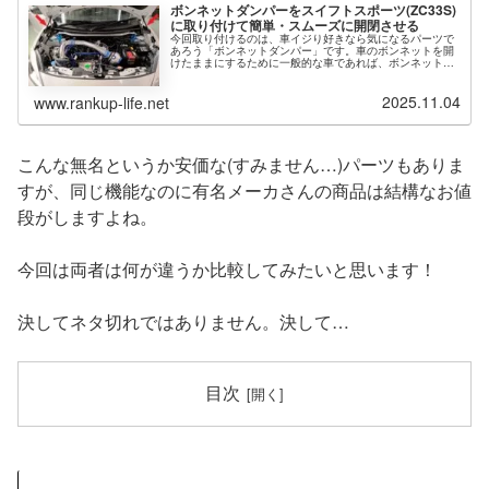
ボンネットダンパーをスイフトスポーツ(ZC33S)
に取り付けて簡単・スムーズに開閉させる
今回取り付けるのは、車イジり好きなら気になるパーツで
あろう「ボンネットダンパー」です。車のボンネットを開
けたままにするために一般的な車であれば、ボンネット内
部にある「つっかえ棒」を穴に刺して固定しますよね。そ
の「つっかえ棒」を使わずに油圧ダ...
2025.11.04
www.rankup-life.net
こんな無名というか安価な(すみません…)パーツもありま
すが、同じ機能なのに有名メーカさんの商品は結構なお値
段がしますよね。
今回は両者は何が違うか比較してみたいと思います！
決してネタ切れではありません。決して…
目次