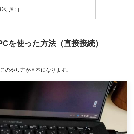
目次
れ方│PCを使った方法（直接接続）
このやり方が基本になります。