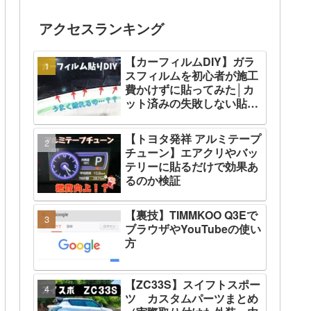
アクセスランキング
【カーフィルムDIY】ガラ
スフィルムを初心者が施工
費かけずに貼ってみた│カ
ット済みの失敗しない貼り
方
【トヨタ発祥 アルミテープ
チューン】エアクリやバッ
テリーに貼るだけで効果あ
るのか検証
【裏技】TIMMKOO ‎Q3Eで
ブラウザやYouTubeの使い
方
【ZC33S】スイフトスポー
ツ カスタムパーツまとめ