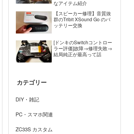
なアイテム紹介
【スピーカー修理】音質抜
群のTribit XSound Go のバ
ッテリー交換
[ドンキのSwitchコントロー
ラー評価]故障→修理失敗→
結局純正が最高って話
カテゴリー
DIY・雑記
PC・スマホ関連
ZC33S カスタム