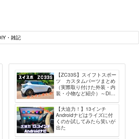
DIY・雑記
【ZC33S】スイフトスポー
ツ カスタムパーツまとめ
（実際取り付けた外装・内
装・小物など紹介）～DIY
の取説～
【大迫力！】13インチ
Androidナビはライズに付
くのか試してみたら笑いが
出た