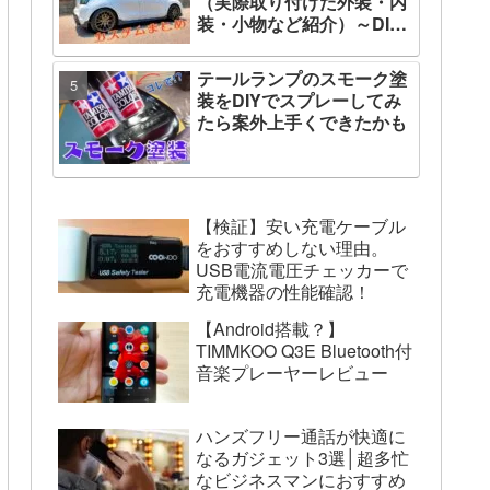
（実際取り付けた外装・内
装・小物など紹介）～DIY
の取説～
テールランプのスモーク塗
装をDIYでスプレーしてみ
たら案外上手くできたかも
【検証】安い充電ケーブル
をおすすめしない理由。
USB電流電圧チェッカーで
充電機器の性能確認！
【Android搭載？】
TIMMKOO ‎Q3E Bluetooth付
音楽プレーヤーレビュー
ハンズフリー通話が快適に
なるガジェット3選│超多忙
なビジネスマンにおすすめ