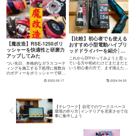
+強力吸引の実力はどれほどか検
す。ブロワとは？ブロワとは、簡
証してみます。
単に言うと「送風機」です。風の
力...
【比較】初心者でも使える
【魔改造】RSE-1250ポリ
おすすめ小型電動ハイブリ
ッシャーを快適性と研磨力
ッドドライバーを紹介│用
アップしてみた
途や目的で使い分けが吉
これからDIYやってみようと思っ
ている方や初めたけどまだまだと
つい先日、本格的なガラスコーテ
いう初心者の方で、まず揃えたい
ィングを施工する下処理に複数台
工具として挙がるのは「電動ドラ
のボディーをポリッシャーで研磨
イバー」ではないでしょうか？電
しようとポリッシャーを物色して
2023.05.17
2024.04.03
動ドライバーと言っても種類は
いると、お手頃価格で高評価（ベ
様々で、ピストル形の大きなもの
ストセラー1位）のものを発見。
から主に小さいビスを締めるの
しかもしかも、そのポリッシャー
に...
を【魔改造】して快適性や研磨
力...
【テレワーク】自宅でのワークスペース
環境の作り方│インテリアを充実させて仕
事に集中しよう