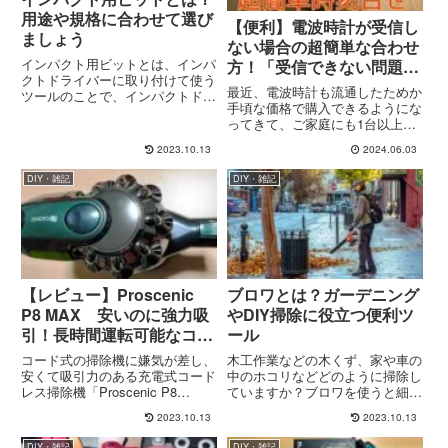
用途や規格に合わせて選び
【便利】電波時計が受信し
ましょう
ない場合の超簡単な合わせ
インパクト用ビットとは、インパ
方！「受信できない問題」
クトドライバーに取り付けて使う
即解消☆
最近、電波時計も流通したためか
ツールのことで、インパクトドラ
手頃な価格で購入できるようにな
イバーを使うにはビットが必要に
ってきて、ご家庭にも1台以上は
なります。ビットを交換すること
あったりしませんか？電波時計っ
で、様々な作業を効率よく行うこ
2023.10.13
2024.06.03
てのはその名の通り「電波を受信
とができその種類もたくさんあり
して時刻・日付が自動で合わせて
ます。今回は、手持ちのビット
DIY・雑記
DIY・雑記
くれる」という昔では考えられな
を...
い超便利な時計。が、しかし。
逆...
【レビュー】Proscenic
ブロワとは？ガーデニング
P8 MAX 安いのに強力吸
やDIY掃除に役立つ便利ツ
引！長時間運転可能なコー
ール
ドレス掃除機
コード式の掃除機に嫌気が差し、
木工作業などの木くず、家や車の
安くて吸引力のある充電式コード
中のホコリなどどのように掃除し
レス掃除機「Proscenic P8
ていますか？ブロワを使うと細か
MAX」を購入しました！各パー
い所や広い範囲を一気にきれいに
2023.10.13
2023.10.13
ツやメリット・デメリットを細か
できます。今回は、代表的な電動
くレビューします。長時間運転
ブロワの構造を説明していきま
DIY・雑記
DIY・雑記