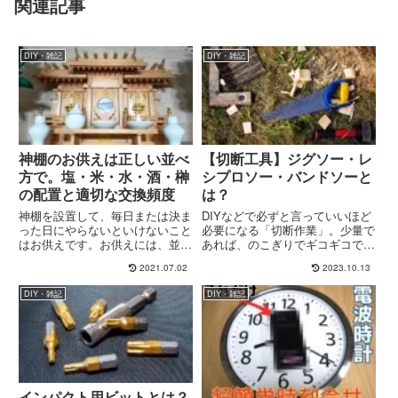
関連記事
DIY・雑記
DIY・雑記
神棚のお供えは正しい並べ
【切断工具】ジグソー・レ
方で。塩・米・水・酒・榊
シプロソー・バンドソーと
の配置と適切な交換頻度
は？
神棚を設置して、毎日または決ま
DIYなどで必ずと言っていいほど
った日にやらないといけないこと
必要になる「切断作業」。少量で
はお供えです。お供えには、並べ
あれば、のこぎりでギコギコで良
方や交換する頻度が決まっていま
いでしょうが大きな物や数量が増
2021.07.02
2023.10.13
す。この記事では、神棚を初めて
えれば大変な作業になります。電
設置する方のためにお供えの正し
動工具を使って切断を楽に正確に
DIY・雑記
DIY・雑記
い配置と交換頻度について解説し
行うことで作業も出来栄えも変わ
ます。神棚のお供えは「塩・
ってきます。この記事では、作...
米・...
インパクト用ビットとは？